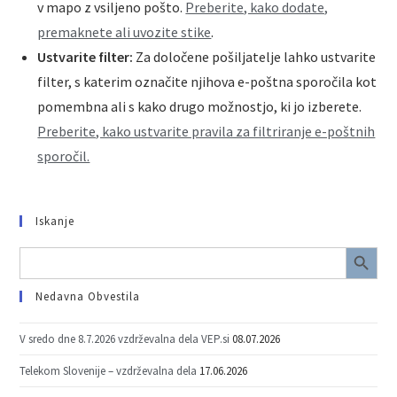
v mapo z vsiljeno pošto.
Preberite, kako dodate,
premaknete ali uvozite stike
.
Ustvarite filter:
Za določene pošiljatelje lahko ustvarite
filter, s katerim označite njihova e-poštna sporočila kot
pomembna ali s kako drugo možnostjo, ki jo izberete.
Preberite, kako ustvarite pravila za filtriranje e-poštnih
sporočil.
Iskanje
SEARCH BUTTON
Search
for:
Nedavna Obvestila
V sredo dne 8.7.2026 vzdrževalna dela VEP.si
08.07.2026
Telekom Slovenije – vzdrževalna dela
17.06.2026