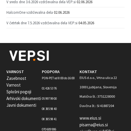
V sredo dne 3.6.2026 vzdrževalna dela VEP.si
02.06.2026
HalcomOne vzdrževalna dela
02.06.2026
V četrtek dne 7.5.2026 vzdrževalna dela VEP.si
04.05.2026
VARNOST
PODPORA
KONTAKT
Zasebnost
EIUS d.o.o., Vrtna ulica 22
PON-PET od 8:00 do 16:00
Varnost
1000 Ljubljana, Slovenija
01 426 53 76
Splošni pogoji
Matična št.: 3751228000
Arhivski dokumenti
05 997 99 00
Javni dokumenti
Davčna št.: SI 41887204
08 385 98 40
www.eius.si
08 385 98 41
pisarna@eius.si
070 609 906