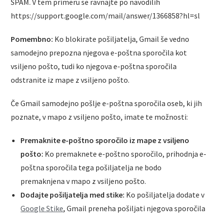
SPAM. V tem primeru se ravnajte po navodilih
https://support.google.com/mail/answer/1366858?hl=sl
Pomembno:
Ko blokirate pošiljatelja, Gmail še vedno
samodejno prepozna njegova e-poštna sporočila kot
vsiljeno pošto, tudi ko njegova e-poštna sporočila
odstranite iz mape z vsiljeno pošto.
Če Gmail samodejno pošlje e-poštna sporočila oseb, ki jih
poznate, v mapo z vsiljeno pošto, imate te možnosti:
Premaknite e-poštno sporočilo iz mape z vsiljeno
pošto:
Ko premaknete e-poštno sporočilo, prihodnja e-
poštna sporočila tega pošiljatelja ne bodo
premaknjena v mapo z vsiljeno pošto.
Dodajte pošiljatelja med stike:
Ko pošiljatelja dodate v
Google Stike
, Gmail preneha pošiljati njegova sporočila