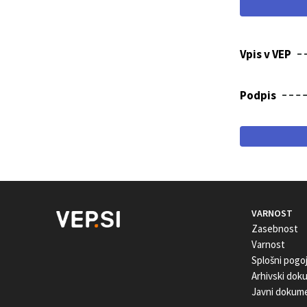
Vpis v VEP
Podpis
VARNOST
Zasebnost
Varnost
Splošni pogoj
Arhivski dok
Javni dokum