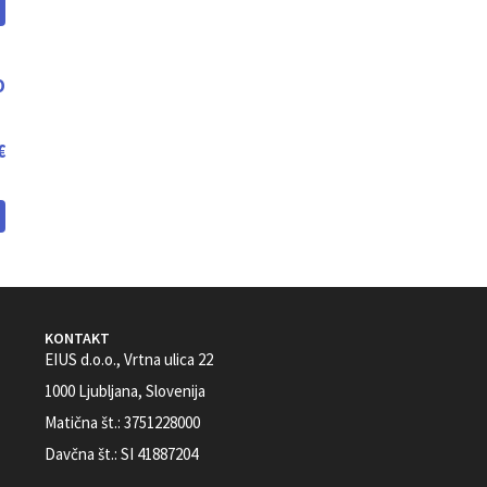
O
€
KONTAKT
EIUS d.o.o., Vrtna ulica 22
1000 Ljubljana, Slovenija
Matična št.: 3751228000
Davčna št.: SI 41887204