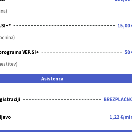
ina)
.SI+*
15,00 
očnina)
programa VEP.SI+
50 
estitev)
Asistenca
gistraciji
BREZPLAČN
ljavo
1,22 €/mi