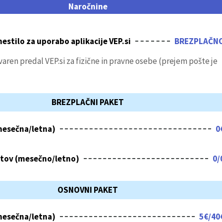
Naročnine
stilo za uporabo aplikacije VEP.si
BREZPLAČN
varen predal VEP.si za fizične in pravne osebe (prejem pošte je
BREZPLAČNI PAKET
mesečna/letna)
0
itov (mesečno/letno)
0/
OSNOVNI PAKET
mesečna/letna)
5€/40