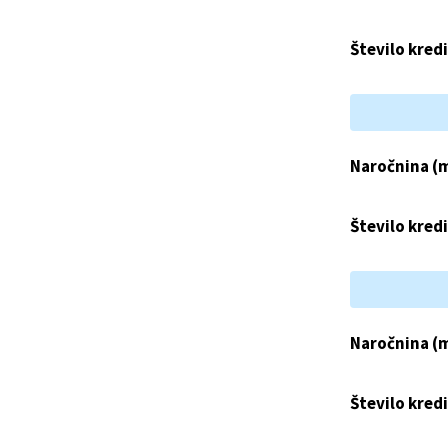
Število kred
Naročnina (
Število kred
Naročnina (
Število kred