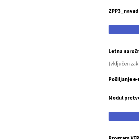
ZPP3_navad
Letna naroč
(vključen zak
Pošiljanje e
Modul pretvo
Program VEP