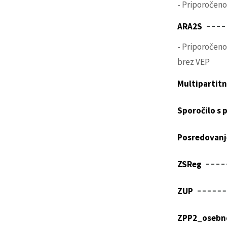
- Priporočen
ARA2S
- Priporočen
brez VEP
Multipartitn
Sporočilo s
Posredovanje
ZSReg
ZUP
ZPP2_osebn