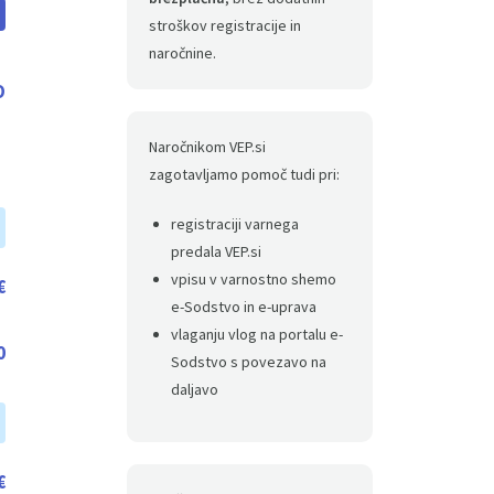
stroškov registracije in
naročnine.
O
Naročnikom VEP.si
zagotavljamo pomoč tudi pri:
registraciji varnega
predala VEP.si
vpisu v varnostno shemo
€
e-Sodstvo in e-uprava
vlaganju vlog na portalu e-
0
Sodstvo s povezavo na
daljavo
€