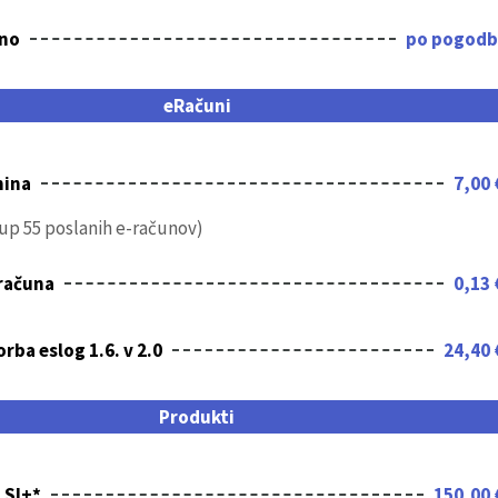
no
po pogodb
eRačuni
nina
7,00 
up 55 poslanih e-računov)
-računa
0,13 
rba eslog 1.6. v 2.0
24,40 
Produkti
.SI+*
150,00 