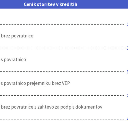
Cenik storitev v kreditih
 brez povratnice
 s povratnico
 s povratnico prejemniku brez VEP
o brez povratnice z zahtevo za podpis dokumentov