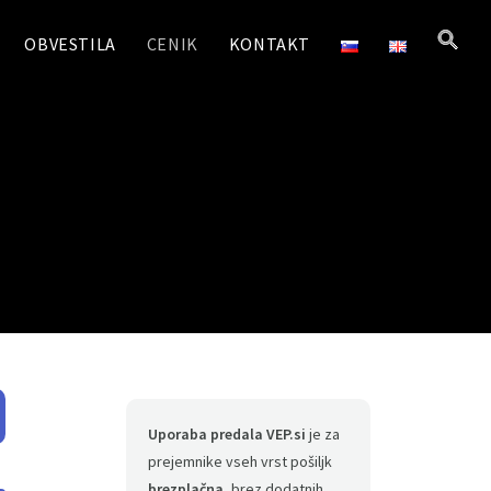
OBVESTILA
CENIK
KONTAKT
Uporaba predala VEP.si
je za
prejemnike vseh vrst pošiljk
brezplačna
, brez dodatnih