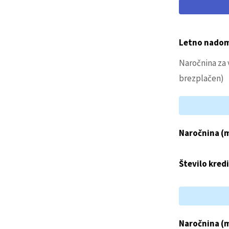
Letno nadome
Naročnina za 
brezplačen)
Naročnina (
Število kred
Naročnina (