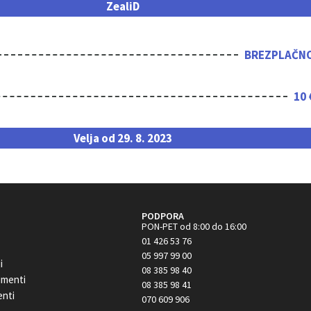
ZealiD
BREZPLAČN
10 
Velja od 29. 8. 2023
PODPORA
PON-PET od 8:00 do 16:00
01 426 53 76
05 997 99 00
i
08 385 98 40
umenti
08 385 98 41
enti
070 609 906