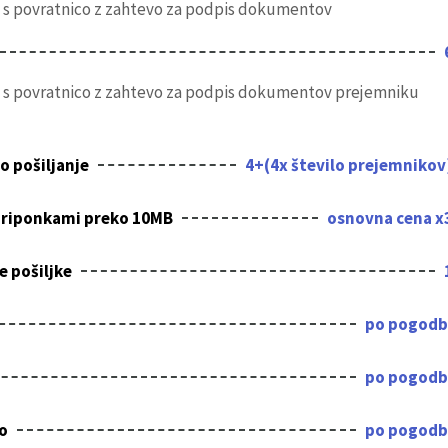
o s povratnico z zahtevo za podpis dokumentov
o s povratnico z zahtevo za podpis dokumentov prejemniku
o pošiljanje
4+(4x število prejemnikov
 priponkami preko 10MB
osnovna cena x
 pošiljke
po pogodb
po pogodb
o
po pogodb