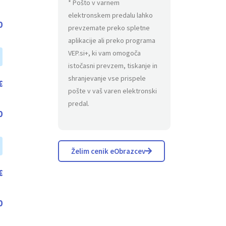
* Pošto v varnem
elektronskem predalu lahko
0
prevzemate preko spletne
aplikacije ali preko programa
VEP.si+, ki vam omogoča
istočasni prevzem, tiskanje in
shranjevanje vse prispele
€
pošte v vaš varen elektronski
predal.
0
Želim cenik eObrazcev
€
0