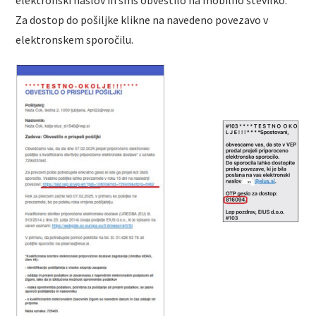
elektronski naslov in sms obvestilo na mobilno številko.
Za dostop do pošiljke klikne na navedeno povezavo v
elektronskem sporočilu.