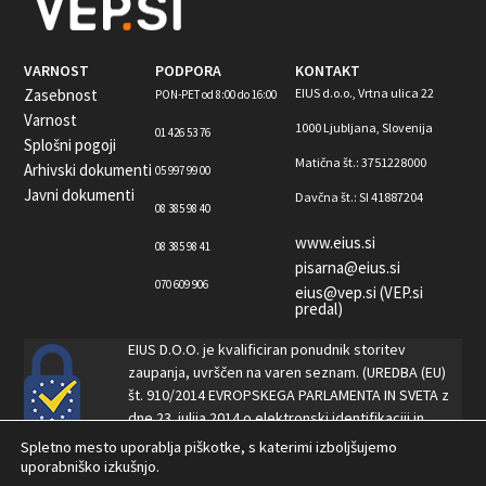
VARNOST
PODPORA
KONTAKT
Zasebnost
EIUS d.o.o., Vrtna ulica 22
PON-PET od 8:00 do 16:00
Varnost
1000 Ljubljana, Slovenija
01 426 53 76
Splošni pogoji
Matična št.: 3751228000
Arhivski dokumenti
05 997 99 00
Javni dokumenti
Davčna št.: SI 41887204
08 385 98 40
www.eius.si
08 385 98 41
pisarna@eius.si
070 609 906
eius@vep.si (VEP.si
predal)
EIUS D.O.O. je kvalificiran ponudnik storitev
zaupanja, uvrščen na varen seznam. (UREDBA (EU)
št. 910/2014 EVROPSKEGA PARLAMENTA IN SVETA z
dne 23. julija 2014 o elektronski identifikaciji in
storitvah zaupanja za elektronske transakcije na
Spletno mesto uporablja piškotke, s katerimi izboljšujemo
notranjem trgu in o razveljavitvi Direktive
uporabniško izkušnjo.