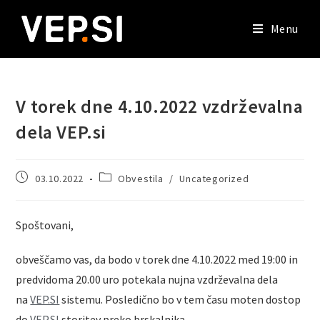
Menu
V torek dne 4.10.2022 vzdrževalna
dela VEP.si
03.10.2022
Obvestila
/
Uncategorized
Spoštovani,
obveščamo vas, da bodo v torek dne 4.10.2022 med 19:00 in
predvidoma 20.00 uro potekala nujna vzdrževalna dela
na
VEP.SI
sistemu. Posledično bo v tem času moten dostop
do
VEP.SI
storitev preko brskalnika.