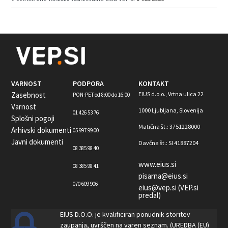
VARNOST
PODPORA
KONTAKT
Zasebnost
EIUS d.o.o., Vrtna ulica 22
PON-PET od 8:00 do 16:00
Varnost
1000 Ljubljana, Slovenija
01 426 53 76
Splošni pogoji
Matična št.: 3751228000
Arhivski dokumenti
05 997 99 00
Javni dokumenti
Davčna št.: SI 41887204
08 385 98 40
www.eius.si
08 385 98 41
pisarna@eius.si
070 609 906
eius@vep.si (VEP.si
predal)
EIUS D.O.O. je kvalificiran ponudnik storitev
zaupanja, uvrščen na varen seznam. (UREDBA (EU)