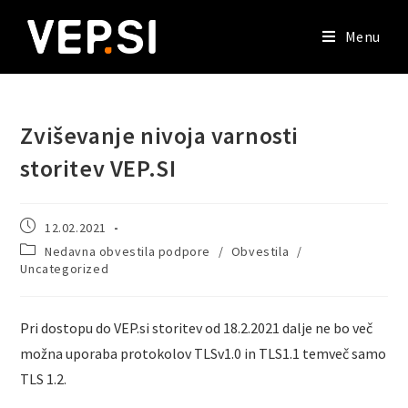
Menu
Zviševanje nivoja varnosti
storitev VEP.SI
12.02.2021
Nedavna obvestila podpore
/
Obvestila
/
Uncategorized
Pri dostopu do VEP.si storitev od 18.2.2021 dalje ne bo več
možna uporaba protokolov TLSv1.0 in TLS1.1 temveč samo
TLS 1.2.