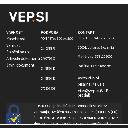
VARNOST
PODPORA
KONTAKT
Zasebnost
EIUS d.o.o., Vrtna ulica 22
PON-PET od 8:00 do 16:00
Varnost
1000 Ljubljana, Slovenija
01 426 53 76
Splošni pogoji
Matična št.: 3751228000
Arhivski dokumenti
05 997 99 00
Javni dokumenti
Davčna št.: SI 41887204
08 385 98 40
www.eius.si
08 385 98 41
pisarna@eius.si
070 609 906
eius@vep.si (VEP.si
predal)
EIUS D.O.O. je kvalificiran ponudnik storitev
zaupanja, uvrščen na varen seznam. (UREDBA (EU)
št. 910/2014 EVROPSKEGA PARLAMENTA IN SVETA z
dne 23. julija 2014 o elektronski identifikaciji in